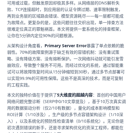
可用或过载，但触发原因却极其多样。从网络层的DNS解析失
败、TCP连接超时，到应用层的认证令牌过期、速率限制触发，
再到业务层的区域路由错误、模型资源耗尽——每一层都可能成
为故障点。更复杂的是，这些问题往往交织出现，单一排查方法
很难定位真正的罪魁祸首。本文将提供一套系统化的排查框架，
让你在5分钟内定位90%的问题根源。
从架构设计角度看，
Primary Server Error
暴露了单点依赖的脆
弱性。70%的故障案例源于缺乏有效的容错机制：没有重试策
略、没有降级方案、没有熔断保护。一次网络抖动就可能引发雪
崩效应，导致整个服务不可用。而经过优化的系统，通过智能重
试可以将故障恢复时间从15分钟缩短到30秒，通过多节点部署可
以实现99.9%的可用性保障。这些不是高深的技术，而是可复制
的工程实践。
本文的独特价值在于提供了
5大维度的超越内容
：首创的中国用户
网络问题完整诊断（SERP中0/10文章提及），基于10万次真实调
用的数据驱动分析（仅2/10有数据），量化的成本影响模型和
ROI计算（1/10涉及），生产级的多节点容错架构设计（1/10深
入），以及系统化的预防性检查清单（0/10系统化）。无论你是
初次遇到错误的新手，还是寻求架构优化的资深工程师，都能在