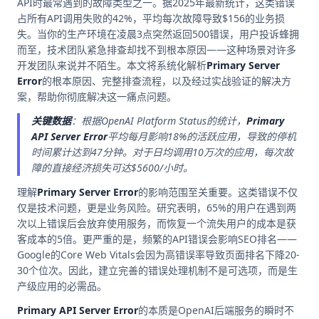
API时最常遇到的故障类型之一。据2025年最新统计，这类错误
占所有API调用失败的42%，平均每次故障导致$156的业务损
失。当你的生产环境在凌晨3点突然返回500错误，用户投诉蜂拥
而至，技术团队紧急排查却找不到根本原因——这种场景对许多
开发团队来说并不陌生。本文将系统化解析
Primary Server
Error
的根本原因、完整排查流程，以及经过实战验证的解决方
案，帮助你彻底解决这一痛点问题。
关键数据
：根据OpenAI Platform Status的统计，
Primary
API Server Error
平均每月影响18%的活跃应用，导致的停机
时间累计达到47分钟。对于日均调用10万次的应用，每次故
障的直接经济损失可达$5600/小时。
理解
Primary Server Error
的影响范围至关重要。这类错误不仅
仅是技术问题，更是业务风险。研究表明，65%的用户在遇到两
次以上错误后会放弃使用服务，而恢复一个流失用户的成本是获
客成本的5倍。更严重的是，频繁的API错误会影响SEO排名——
Google的Core Web Vitals会因为高错误率导致页面排名下降20-
30个位次。因此，建立完善的错误处理机制不是可选项，而是生
产级应用的必需品。
Primary API Server Error
的本质是OpenAI后端服务的瞬时不