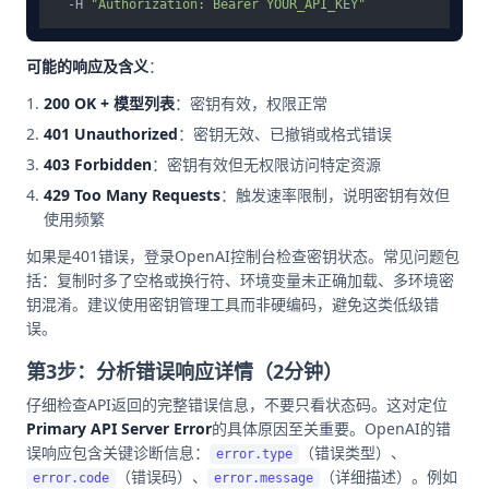
  -H 
"Authorization: Bearer YOUR_API_KEY"
可能的响应及含义
：
200 OK + 模型列表
：密钥有效，权限正常
401 Unauthorized
：密钥无效、已撤销或格式错误
403 Forbidden
：密钥有效但无权限访问特定资源
429 Too Many Requests
：触发速率限制，说明密钥有效但
使用频繁
如果是401错误，登录OpenAI控制台检查密钥状态。常见问题包
括：复制时多了空格或换行符、环境变量未正确加载、多环境密
钥混淆。建议使用密钥管理工具而非硬编码，避免这类低级错
误。
第3步：分析错误响应详情（2分钟）
仔细检查API返回的完整错误信息，不要只看状态码。这对定位
Primary API Server Error
的具体原因至关重要。OpenAI的错
误响应包含关键诊断信息：
（错误类型）、
error.type
（错误码）、
（详细描述）。例如
error.code
error.message