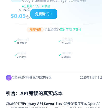
Google Gemini 3 Pro Image · AI图像生成
已服务 10万+ 开发者
$0.24/张
免费测试
$0.05
/张
·
·
限时特惠
企业级稳定
支付宝/微信支付
Gemini 3
国内直连
原生模型
20ms延迟
4K超清
30s出图
2048px
极速响应
AI技术研究员
·
资深API架构专家
2025年11月11日
引言：API错误的真实成本
ChatGPT的
Primary API Server Error
是开发者在集成OpenAI