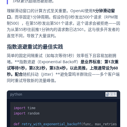
TPM累计超限而被拒绝。
理解滑动窗口的计算方式至关重要。OpenAI使用
1分钟滑动窗
口
，而非固定1分钟周期。假设你在0秒发出500个请求（RPM限
制500），在第55秒发出第501个请求，这个请求会被拒绝——因
为从第55秒往前推1分钟内的请求数已达501。这与很多开发者的
直觉不同，导致了大量误判。
指数退避重试的最佳实践
简单的固定间隔重试（如每次等待5秒）效率低下且容易加剧拥
堵。**指数退避（Exponential Backoff）
是业界标准：第1次重
试等待1秒，第2次2秒，第3次4秒，以此类推，上限通常设为60
秒。配合
随机抖动（Jitter）**避免雷鸣羊群效应——多个客户端
同时重试导致新的流量峰值。
python
复制
import
import
 random

def
retry_with_exponential_backoff
(
func, max_retries=
5
):
