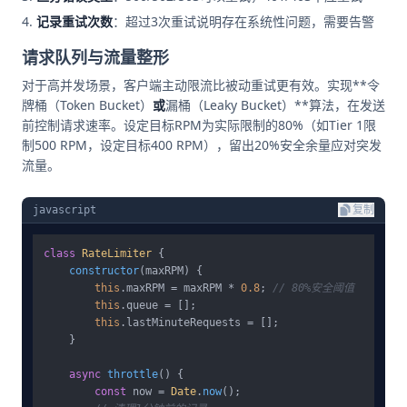
记录重试次数
：超过3次重试说明存在系统性问题，需要告警
请求队列与流量整形
对于高并发场景，客户端主动限流比被动重试更有效。实现**令
牌桶（Token Bucket）
或
漏桶（Leaky Bucket）**算法，在发送
前控制请求速率。设定目标RPM为实际限制的80%（如Tier 1限
制500 RPM，设定目标400 RPM），留出20%安全余量应对突发
流量。
javascript
复制
class
RateLimiter
 {

constructor
(
maxRPM
) {

this
.
maxRPM
 = maxRPM * 
0.8
; 
// 80%安全阈值
this
.
queue
 = [];

this
.
lastMinuteRequests
 = [];

    }

async
throttle
(
) {

const
 now = 
Date
.
now
();
