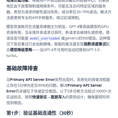
地理负载均衡
，根据用户IP自动路由到最近的数据中心。但某些
地区由于政策限制或网络条件，可能无法访问特定区域的服务
器。表现为请求间歇性成功失败，成功率在30-70%波动。解决方
法是使用专业的API中转服务，绕过区域限制。
模型资源耗尽在流量高峰期尤为明显。GPT-4等高级模型的GPU
资源有限，当全球并发请求过高时，新请求会被排队或拒绝。错
误信息可能是
或generic的500错误。这种情
model_overloaded
况下盲目重试只会加剧拥堵，智能的做法是实现
指数退避重试
配
合
模型降级策略
——当GPT-4不可用时自动切换到GPT-3.5-
turbo。
基础故障排查
当
Primary API Server Error
突然出现时，系统化的排查流程能
让你在5分钟内定位90%的问题。解决
Primary API Server
Error
的关键在于快速定位根因。以下5步诊断方法经过10000+次
实战验证，按照
快速验证→逐层深入
的原则设计，确保最短时间
找到根因。
第1步：验证基础连通性（30秒）