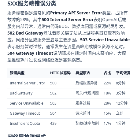
5XX服务端错误分类
服务端错误是最常见的
Primary API Server Error
类型，占所有
故障的58%。其中
500 Internal Server Error
表明OpenAI后端
服务内部异常，通常由代码BUG、数据库问题或资源耗尽引发。
502 Bad Gateway
意味着网关层无法从上游服务器获取有效响
应，网络分区或服务重启是主要原因。
503 Service Unavailable
表示服务暂时过载，通常发生在流量高峰期或模型资源不足时。
504 Gateway Timeout
说明请求在规定时间内未获响应，大模
型推理耗时过长或网络延迟是罪魁祸首。
错误类型
HTTP状态码
典型原因
占比
平均恢复时
Internal Server Error
500
后端服务异常
22%
8分钟
Bad Gateway
502
网关/代理问题
18%
3分钟
Service Unavailable
503
服务过载
28%
12分钟
Gateway Timeout
504
请求超时
15%
立即
Insufficient Quota
429
配额/速率限制
17%
1分钟
网络层故障模式