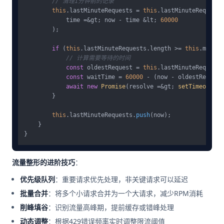
// 清理1分钟前的记录
this
.
lastMinuteRequests
 = 
this
.
lastMinuteRequests
            time =&gt; now - time &lt; 
60000
        );

if
 (
this
.
lastMinuteRequests
.
length
 >= 
this
.
maxRPM
// 计算需要等待的时间
const
 oldestRequest = 
this
.
lastMinuteRequests
const
 waitTime = 
60000
 - (now - oldestRequest
await
new
Promise
(resolve =&gt; 
setTimeout
(re
        }

this
.
lastMinuteRequests
.
push
(now);

    }

流量整形的进阶技巧
：
优先级队列
：重要请求优先处理，非关键请求可以延迟
批量合并
：将多个小请求合并为一个大请求，减少RPM消耗
削峰填谷
：识别流量高峰期，提前缓存或错峰处理
动态调整
：根据429错误频率实时调整限流阈值