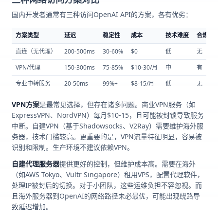
国内开发者通常有三种访问OpenAI API的方案，各有优劣：
方案类型
延迟
稳定性
成本
技术难度
合规风
直连（无代理）
200-500ms
30-60%
$0
低
无
VPN/代理
150-300ms
75-85%
$10-30/月
中
有
专业中转服务
20-50ms
99%+
$8-15/月
低
无
VPN方案
是最常见选择，但存在诸多问题。商业VPN服务（如
ExpressVPN、NordVPN）每月$10-15，且可能被封锁导致服务
中断。自建VPN（基于Shadowsocks、V2Ray）需要维护海外服
务器，技术门槛较高。更重要的是，VPN流量特征明显，容易被
识别和限制。生产环境不建议依赖VPN。
自建代理服务器
提供更好的控制，但维护成本高。需要在海外
（如AWS Tokyo、Vultr Singapore）租用VPS，配置代理软件，
处理IP被封后的切换。对于小团队，这些运维负担不容忽视。而
且海外服务器到OpenAI的网络路径未必最优，可能出现绕路导
致延迟增加。