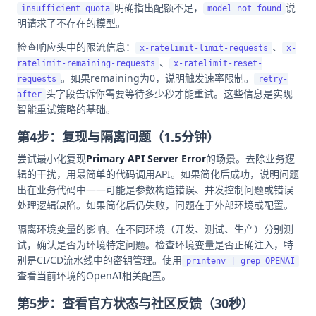
明确指出配额不足，
说
insufficient_quota
model_not_found
明请求了不存在的模型。
检查响应头中的限流信息：
、
x-ratelimit-limit-requests
x-
、
ratelimit-remaining-requests
x-ratelimit-reset-
。如果remaining为0，说明触发速率限制。
requests
retry-
头字段告诉你需要等待多少秒才能重试。这些信息是实现
after
智能重试策略的基础。
第4步：复现与隔离问题（1.5分钟）
尝试最小化复现
Primary API Server Error
的场景。去除业务逻
辑的干扰，用最简单的代码调用API。如果简化后成功，说明问题
出在业务代码中——可能是参数构造错误、并发控制问题或错误
处理逻辑缺陷。如果简化后仍失败，问题在于外部环境或配置。
隔离环境变量的影响。在不同环境（开发、测试、生产）分别测
试，确认是否为环境特定问题。检查环境变量是否正确注入，特
别是CI/CD流水线中的密钥管理。使用
printenv | grep OPENAI
查看当前环境的OpenAI相关配置。
第5步：查看官方状态与社区反馈（30秒）