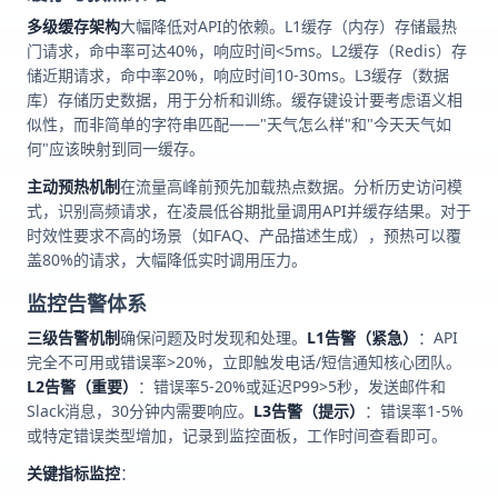
多级缓存架构
大幅降低对API的依赖。L1缓存（内存）存储最热
门请求，命中率可达40%，响应时间<5ms。L2缓存（Redis）存
储近期请求，命中率20%，响应时间10-30ms。L3缓存（数据
库）存储历史数据，用于分析和训练。缓存键设计要考虑语义相
似性，而非简单的字符串匹配——"天气怎么样"和"今天天气如
何"应该映射到同一缓存。
主动预热机制
在流量高峰前预先加载热点数据。分析历史访问模
式，识别高频请求，在凌晨低谷期批量调用API并缓存结果。对于
时效性要求不高的场景（如FAQ、产品描述生成），预热可以覆
盖80%的请求，大幅降低实时调用压力。
监控告警体系
三级告警机制
确保问题及时发现和处理。
L1告警（紧急）
：API
完全不可用或错误率>20%，立即触发电话/短信通知核心团队。
L2告警（重要）
：错误率5-20%或延迟P99>5秒，发送邮件和
Slack消息，30分钟内需要响应。
L3告警（提示）
：错误率1-5%
或特定错误类型增加，记录到监控面板，工作时间查看即可。
关键指标监控
：