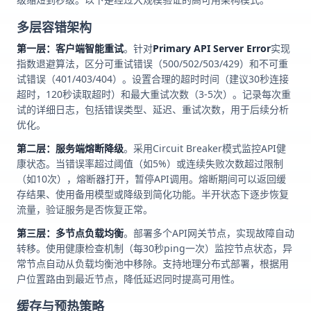
多层容错架构
第一层：客户端智能重试
。针对
Primary API Server Error
实现
指数退避算法，区分可重试错误（500/502/503/429）和不可重
试错误（401/403/404）。设置合理的超时时间（建议30秒连接
超时，120秒读取超时）和最大重试次数（3-5次）。记录每次重
试的详细日志，包括错误类型、延迟、重试次数，用于后续分析
优化。
第二层：服务端熔断降级
。采用Circuit Breaker模式监控API健
康状态。当错误率超过阈值（如5%）或连续失败次数超过限制
（如10次），熔断器打开，暂停API调用。熔断期间可以返回缓
存结果、使用备用模型或降级到简化功能。半开状态下逐步恢复
流量，验证服务是否恢复正常。
第三层：多节点负载均衡
。部署多个API网关节点，实现故障自动
转移。使用健康检查机制（每30秒ping一次）监控节点状态，异
常节点自动从负载均衡池中移除。支持地理分布式部署，根据用
户位置路由到最近节点，降低延迟同时提高可用性。
缓存与预热策略