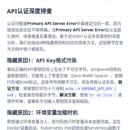
API认证深度排查
认证问题是
Primary API Server Error
中最难定位的一类，因为
错误信息往往不够明确。当
Primary API Server Error
由认证层
引发时，排查难度显著增加。基于对3000+认证失败案例的深度
分析，我们总结出6种隐藏原因和对应的排查方法，这些细节在官
方文档中很少被提及。
隐藏原因1：API Key格式污染
看似正确的API密钥实际上包含了不可见字符。从OpenAI控制台
复制密钥时，可能带上了零宽空格（Zero-Width Space）、软换
行符或BOM标记。这些字符肉眼不可见，但会导致认证失败。
验
证方法
：将密钥打印为十六进制
echo -n $OPENAI_API_KEY |
，检查是否有额外字节。
解决方案
：使用
清
xxd
tr -d '\r\n '
理字符串，或重新手动输入密钥而非复制粘贴。
隐藏原因2：环境变量加载时机
密钥通过环境变量注入，但代码执行时变量尚未加载完成。这在
Docker容器启动、Kubernetes Pod初始化或Serverless函数冷