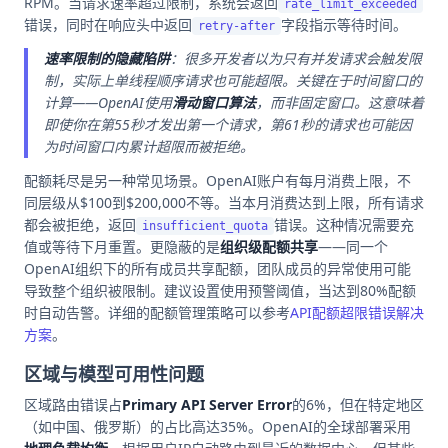
RPM。当请求速率超过限制，系统会返回
rate_limit_exceeded
错误，同时在响应头中返回
字段指示等待时间。
retry-after
速率限制的隐藏陷阱
：很多开发者以为只有并发请求会触发限
制，实际上单线程顺序请求也可能超限。关键在于时间窗口的
计算——OpenAI使用
滑动窗口算法
，而非固定窗口。这意味着
即使你在第55秒才发出第一个请求，第61秒的请求也可能因
为时间窗口内累计超限而被拒绝。
配额耗尽是另一种常见场景。OpenAI账户有每月消费上限，不
同层级从$100到$200,000不等。当本月消费达到上限，所有请求
都会被拒绝，返回
错误。这种情况需要充
insufficient_quota
值或等待下月重置。更隐蔽的是
组织级配额共享
——同一个
OpenAI组织下的所有成员共享配额，团队成员的异常使用可能
导致整个组织被限制。建议设置使用预警阈值，当达到80%配额
时自动告警。详细的配额管理策略可以参考
API配额超限错误解决
方案
。
区域与模型可用性问题
区域路由错误占
Primary API Server Error
的6%，但在特定地区
（如中国、俄罗斯）的占比高达35%。OpenAI的全球部署采用