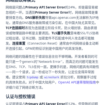
网络层问题占
Primary API Server Error
的24%，却是最容易被
忽视的一环。当遇到
Primary Server Error
时，网络层故障是重
要排查方向。
DNS解析失败
导致api.openai.com无法解析为IP地
址，通常由DNS服务器故障或污染引起，在中国大陆尤其常见。
TCP连接超时
表现为连接建立阶段卡死，防火墙封锁、路由表错
误或物理链路中断是主要诱因。
TLS握手失败
意味着SSL/TLS协商
过程出错，证书过期、加密套件不匹配或中间人攻击都可能触
发。
连接重置
（Connection Reset）通常由中间网络设备主动断
开连接引起，GFW的特征识别是中国用户的高发场景。
网络问题的隐蔽性在于错误信息往往不够明确。开发者看到的可
能只是一个generic的"Network Error"，而真正的问题可能发生
在DNS、TCP、TLS任何一层。更棘手的是，网络问题具有间歇性
——同一个请求，这一秒成功下一秒失败，让定位变得异常困
难。建议使用
或
抓包分析，观察握手过程
tcpdump
wireshark
的具体失败点。对于中国大陆用户，
OpenAI API速率限制指南
中
详细介绍了网络诊断方法。
认证与授权错误
认证层错误占
Primary API Server Error
的12%，但导致的问题