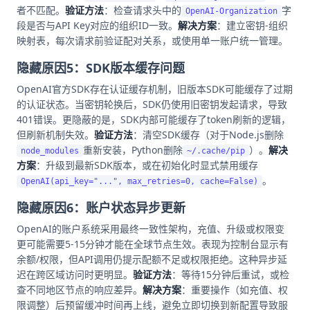
者不匹配。
验证方法
：检查请求头中的
字
OpenAI-Organization
段是否与API Key对应的组织ID一致。
解决方案
：建立密钥-组织
映射表，每次请求前验证配对关系，或使用单一账户统一管理。
隐藏原因5：SDK版本缓存问题
OpenAI官方SDK存在认证缓存机制，旧版本SDK可能缓存了过期
的认证状态。当密钥轮换后，SDK仍使用旧密钥发起请求，导致
401错误。更隐蔽的是，SDK内部可能缓存了token刷新的逻辑，
但刷新机制失效。
验证方法
：清空SDK缓存（对于Node.js删除
重新安装，Python删除
）。
解决
node_modules
~/.cache/pip
方案
：升级到最新SDK版本，或在初始化时显式禁用缓存
。
OpenAI(api_key="...", max_retries=0, cache=False)
隐藏原因6：账户状态异步更新
OpenAI的账户系统采用最终一致性架构，充值、升级或权限变
更可能需要5-15分钟才能在全球节点生效。表现为控制台显示有
余额/权限，但API调用仍提示配额不足或权限拒绝。这种异步延
迟在跨区域访问时更明显。
验证方法
：等待15分钟后重试，或检
查不同地区节点的响应差异。
解决方案
：重要操作（如充值、权
限调整）后预留缓冲时间再上线，避免立即切换到新配置导致服