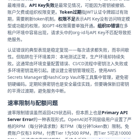
最难排查。
API Key失效
是最常见情况，可能因为密钥被撤销、
账户欠费或组织权限变更。
Token过期
指JWT认证令牌超过有效
期，需要刷新token机制。
权限不足
表示API Key没有访问特定模
型或功能的权限，如GPT-4权限需要单独开通。
组织ID错误
在多
租户环境中容易出现，请求头中的org-id与API Key不匹配导致拒
绝服务。
认证错误的典型表现是稳定复现——每次请求都失败，而非间歇
性。但陷阱在于环境差异：本地测试正常，生产环境却持续失
败。这通常由环境变量配置错误、CI/CD流程中密钥注入失败或
多环境密钥混用引起。建议建立密钥管理规范，使用AWS
Secrets Manager或HashiCorp Vault等工具集中管理，避免密
钥硬编码。定期轮换密钥也是安全最佳实践，但要确保新旧密钥
的平滑过渡期，避免服务中断。
速率限制与配额问题
速率限制错误虽然返回429状态码，但本质上也是
Primary API
Server Error
的一种表现形式。OpenAI对不同层级用户设置了严
格的RPM（每分钟请求数）和TPM（每分钟Token数）限制。免
费账户仅有3 RPM，付费Tier 1为500 RPM，而Tier 5可达10000