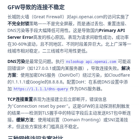
GFW导致的连接不稳定
长城防火墙（Great Firewall）对api.openai.com的访问实施了
不完全封锁
策略——不是完全屏蔽，而是通过丢包、重置连接、
DNS污染等手段大幅降低可用性。这是导致国内
Primary API
Server Error
高发的核心原因。表现为请求间歇性成功，成功率
在30-60%波动，且不同地区、不同时段差异巨大。北上广深等一
线城市相对稳定，二三线城市可用性更低。
DNS污染
是最常见问题。执行
可能返
nslookup api.openai.com
回错误IP（如127.0.0.1或国内某服务器），导致连接失败。
解决
方案
：使用加密DNS服务（DoH/DoT）绕过污染，如Cloudflare
的1.1.1.1或Google的8.8.8.8。配置DoH：在系统DNS设置中添
加
作为DNS服务器。
https://1.1.1.1/dns-query
TCP连接重置
表现为连接建立后立即断开，错误信息
为"Connection reset by peer"。这是GFW的主动探测机制触发
的结果——检测到TLS握手中的特征字段后主动发送RST包中断连
接。
缓解方法
：使用域前置（Domain Fronting）或SNI混淆技
术，但这些方案技术门槛高且不稳定。
三种网络访问方案对比