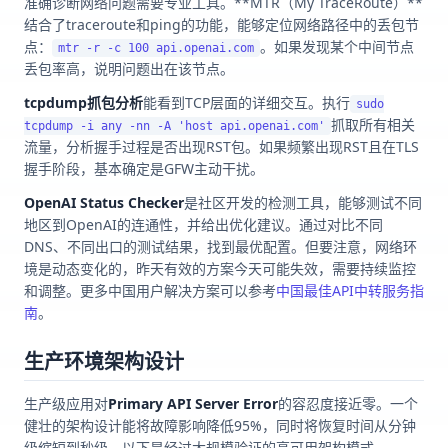
准确诊断网络问题需要专业工具。**MTR（My TraceRoute）**
结合了traceroute和ping的功能，能够定位网络路径中的丢包节
点：
。如果发现某个中间节点
mtr -r -c 100 api.openai.com
丢包率高，说明问题出在该节点。
tcpdump抓包分析
能看到TCP层面的详细交互。执行
sudo
抓取所有相关
tcpdump -i any -nn -A 'host api.openai.com'
流量，分析握手过程是否出现RST包。如果频繁出现RST且在TLS
握手阶段，基本确定是GFW主动干扰。
OpenAI Status Checker
是社区开发的检测工具，能够测试不同
地区到OpenAI的连通性，并给出优化建议。通过对比不同
DNS、不同出口的测试结果，找到最优配置。但要注意，网络环
境是动态变化的，昨天有效的方案今天可能失效，需要持续监控
和调整。更多中国用户解决方案可以参考
中国最佳API中转服务指
南
。
生产环境架构设计
生产级应用对
Primary API Server Error
的容忍度接近零。一个
健壮的架构设计能将故障影响降低95%，同时将恢复时间从分钟
级缩短到秒级。以下是经过大规模验证的高可用架构模式。