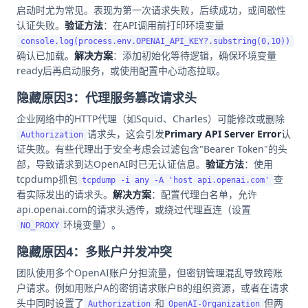
启动时尤为常见。表现为第一次请求失败，后续成功，或间歇性
认证失败。
验证方法
：在API调用前打印环境变量
console.log(process.env.OPENAI_API_KEY?.substring(0,10))
确认已加载。
解决方案
：添加初始化等待逻辑，确保环境变量
ready后再启动服务，或使用配置中心动态拉取。
隐藏原因3：代理服务篡改请求头
企业网络中的HTTP代理（如Squid、Charles）可能修改或删除
请求头，这会引发
Primary API Server Error
认
Authorization
证失败。有些代理出于安全考虑会过滤包含"Bearer Token"的头
部，导致请求到达OpenAI时已无认证信息。
验证方法
：使用
tcpdump抓包
查
tcpdump -i any -A 'host api.openai.com'
看实际发出的请求头。
解决方案
：配置代理白名单，允许
api.openai.com的请求头透传，或绕过代理直连（设置
环境变量）。
NO_PROXY
隐藏原因4：多账户并发冲突
团队使用多个OpenAI账户分担流量，但密钥管理混乱导致跨账
户请求。例如用账户A的密钥请求账户B的组织资源，或者在请求
头中同时设置了
和
但两
Authorization
OpenAI-Organization