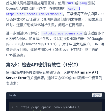
首先确认网络基础设施是否正常。使用
或
测试
curl
ping
OpenAI API端点的可达性。在终端执行
curl -I
，正常情况下应该返回200
https://api.openai.com/v1/models
状态码或401认证错误（说明网络通但密钥未提供）。如果返回
超时、连接拒绝或DNS解析失败，问题出在网络层。
进一步测试DNS解析：
应该返回多个
nslookup api.openai.com
A记录IP地址。如果解析失败，尝试切换DNS服务器（如Google
的8.8.8.8或Cloudflare的1.1.1.1）。对于中国大陆用户，DNS污
染是高发问题，建议使用DoH（DNS over HTTPS）或可靠的
DNS服务商。
第2步：检查API密钥有效性（1分钟）
使用最简单的API调用验证密钥状态，这是排查
Primary API
Server Error
的关键步骤。通过官方SDK或curl发起一个模型列
表请求：
bash
复制
curl https://api.openai.com/v1/models \
