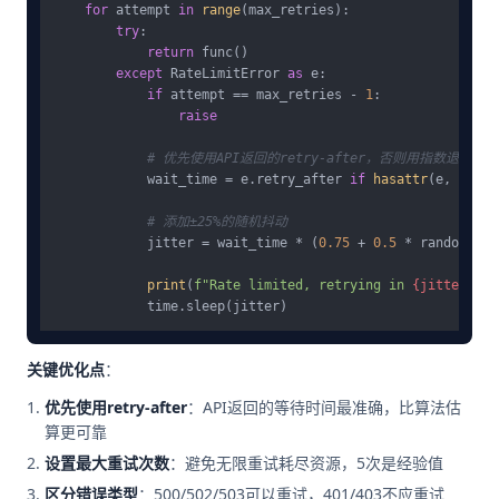
for
 attempt 
in
range
(max_retries):

try
:

return
 func()

except
 RateLimitError 
as
 e:

if
 attempt == max_retries - 
1
:

raise
# 优先使用API返回的retry-after，否则用指数退避
            wait_time = e.retry_after 
if
hasattr
(e, 
'retr
# 添加±25%的随机抖动
            jitter = wait_time * (
0.75
 + 
0.5
 * random.ran
print
(
f"Rate limited, retrying in 
{jitter:
.1
f
关键优化点
：
优先使用retry-after
：API返回的等待时间最准确，比算法估
算更可靠
设置最大重试次数
：避免无限重试耗尽资源，5次是经验值
区分错误类型
：500/502/503可以重试，401/403不应重试