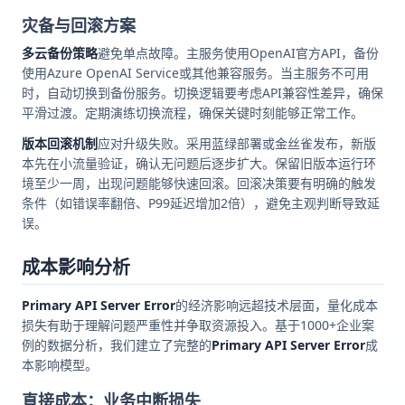
灾备与回滚方案
多云备份策略
避免单点故障。主服务使用OpenAI官方API，备份
使用Azure OpenAI Service或其他兼容服务。当主服务不可用
时，自动切换到备份服务。切换逻辑要考虑API兼容性差异，确保
平滑过渡。定期演练切换流程，确保关键时刻能够正常工作。
版本回滚机制
应对升级失败。采用蓝绿部署或金丝雀发布，新版
本先在小流量验证，确认无问题后逐步扩大。保留旧版本运行环
境至少一周，出现问题能够快速回滚。回滚决策要有明确的触发
条件（如错误率翻倍、P99延迟增加2倍），避免主观判断导致延
误。
成本影响分析
Primary API Server Error
的经济影响远超技术层面，量化成本
损失有助于理解问题严重性并争取资源投入。基于1000+企业案
例的数据分析，我们建立了完整的
Primary API Server Error
成
本影响模型。
直接成本：业务中断损失