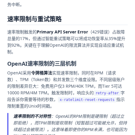
务中断。
速率限制与重试策略
速率限制触发的
Primary API Server Error
（429错误）占故障
总量的17%，但通过智能重试策略可以将成功恢复率从35%提升
到92%。关键在于理解OpenAI的限流算法并实现自适应重试机
制。
OpenAI速率限制的三层机制
OpenAI采用
令牌桶算法
实现速率限制，同时在RPM（请求
数）、TPM（Token数）和并发数三个维度设限。不同层级账户
的限制差异巨大：免费用户仅3 RPM/40K TPM，而Tier 5可达
10000 RPM/4M TPM。触发限制时，响应头的
字
retry-after
段告诉你需要等待的秒数，
指示
x-ratelimit-reset-requests
限制重置的Unix时间戳。
速率限制的不对称性
：OpenAI的RPM限制是硬限制（超过立
即拒绝），而TPM限制是软限制（短暂超过可能被允许，但持
续超过会被限流）。这意味着即使你的RPM未满，也可能因为