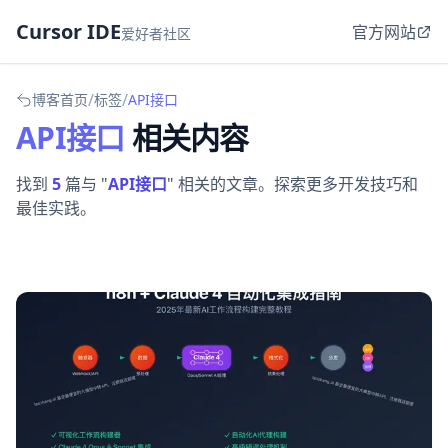
Cursor IDE
官方网站
爱好者社区
/
/
博客首页
标签
API接口
API接口
相关内容
找到
5
篇与 "
API接口
" 相关的文章。探索更多开发技巧和
最佳实践。