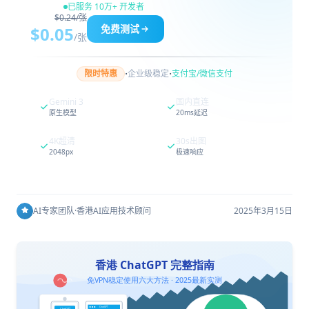
已服务 10万+ 开发者
$0.24/张
免费测试
$0.05
/张
·
·
限时特惠
企业级稳定
支付宝/微信支付
Gemini 3
国内直连
原生模型
20ms延迟
4K超清
30s出图
2048px
极速响应
AI专家团队
·
香港AI应用技术顾问
2025年3月15日