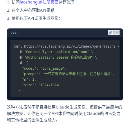
访问
laozhang.ai注册页面
创建账号
在个人中心获取API密钥
使用以下API调用生成图像：
bash
复制
curl https://api.laozhang.ai/v1/images/generations \

  -H 
"Content-Type: application/json"
 \

  -H 
"Authorization: Bearer 你的API密钥"
 \

  -d 
'{

    "model": "sora_image",

    "prompt": "一只可爱的柴犬穿着太空服，在月球上漫步",

    "n": 1,

    "size": "1024x1024"

  }'
这种方法虽然不是直接使用Claude生成图像，但提供了最简单的
解决方案，让你在同一个API体系中同时使用Claude的语言能力
和其他模型的图像生成能力。