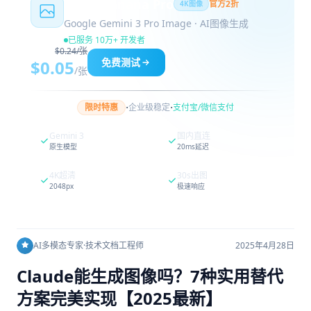
Nano Banana Pro
官方2折
4K图像
Google Gemini 3 Pro Image · AI图像生成
已服务 10万+ 开发者
$0.24/张
免费测试
$0.05
/张
·
·
限时特惠
企业级稳定
支付宝/微信支付
Gemini 3
国内直连
原生模型
20ms延迟
4K超清
30s出图
2048px
极速响应
AI多模态专家
·
技术文档工程师
2025年4月28日
Claude能生成图像吗？7种实用替代
方案完美实现【2025最新】