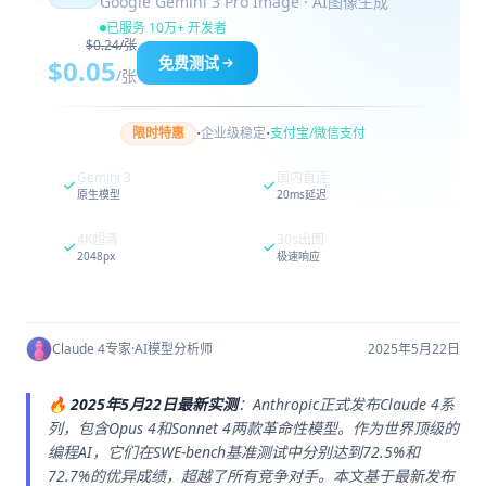
Google Gemini 3 Pro Image · AI图像生成
已服务 10万+ 开发者
$0.24/张
免费测试
$0.05
/张
·
·
限时特惠
企业级稳定
支付宝/微信支付
Gemini 3
国内直连
原生模型
20ms延迟
4K超清
30s出图
2048px
极速响应
Claude 4专家
·
AI模型分析师
2025年5月22日
🔥
2025年5月22日最新实测
：Anthropic正式发布Claude 4系
列，包含Opus 4和Sonnet 4两款革命性模型。作为世界顶级的
编程AI，它们在SWE-bench基准测试中分别达到72.5%和
72.7%的优异成绩，超越了所有竞争对手。本文基于最新发布