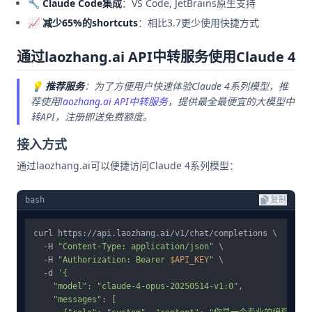
🔧 Claude Code集成
：VS Code, JetBrains原生支持
📈 减少65%的shortcuts
：相比3.7更少使用快捷方式
通过laozhang.ai API中转服务使用Claude 4
💡
推荐服务
：为了方便用户快速体验Claude 4系列模型，推
荐使用
laozhang.ai API中转服务
，提供最全最便宜的大模型中
转API，注册即送免费额度。
接入方式
通过laozhang.ai可以便捷访问Claude 4系列模型：
bash
复制
curl https://api.laozhang.ai/v1/chat/completions \

  -H 
"Content-Type: application/json"
 \

  -H 
"Authorization: Bearer 
$API_KEY
"
 \

  -d 
'{

    "model": "claude-4-opus-20250514-v1:0",

    "messages": [
