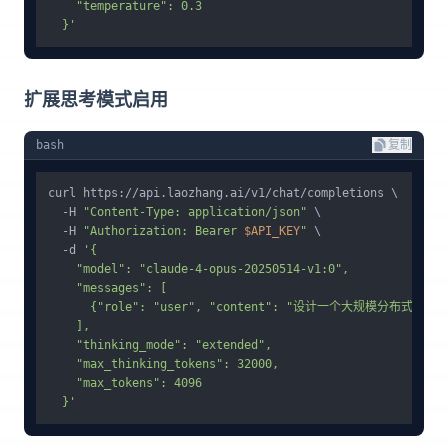
    "temperature": 0.3

  }'
扩展思考模式启用
bash
复制
curl https://api.laozhang.ai/v1/chat/completions \

  -H 
"Content-Type: application/json"
 \

  -H 
"Authorization: Bearer 
$API_KEY
"
 \

  -d 
'{

    "model": "claude-4-opus-20250514-v1:0",

    "messages": [

      {"role": "user", "content": "设计一个大规模分
    ],

    "thinking_mode": "extended",

    "max_thinking_tokens": 32000,

    "max_tokens": 4096

  }'