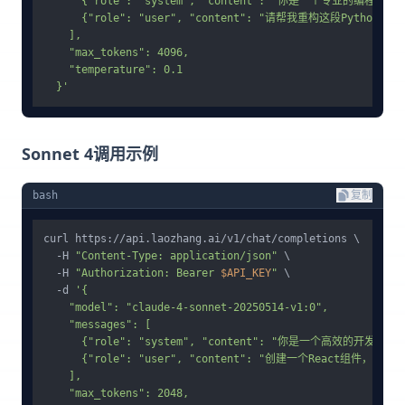
      {"role": "system", "content": "你是一个专业的编程助手。"
      {"role": "user", "content": "请帮我重构这段Pytho
    ],

    "max_tokens": 4096,

    "temperature": 0.1

  }'
Sonnet 4调用示例
bash
复制
curl https://api.laozhang.ai/v1/chat/completions \

  -H 
"Content-Type: application/json"
 \

  -H 
"Authorization: Bearer 
$API_KEY
"
 \

  -d 
'{

    "model": "claude-4-sonnet-20250514-v1:0",

    "messages": [

      {"role": "system", "content": "你是一个高效的开发助手。"
      {"role": "user", "content": "创建一个React组件，
    ],

    "max_tokens": 2048,
