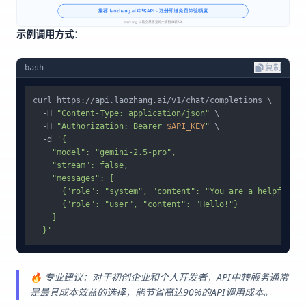
示例调用方式
：
bash
复制
curl https://api.laozhang.ai/v1/chat/completions \

  -H 
"Content-Type: application/json"
 \

  -H 
"Authorization: Bearer 
$API_KEY
"
 \

  -d 
'{

    "model": "gemini-2.5-pro",

    "stream": false,

    "messages": [

      {"role": "system", "content": "You are a helpful as
      {"role": "user", "content": "Hello!"} 

    ]

  }'
🔥 专业建议：对于初创企业和个人开发者，API中转服务通常
是最具成本效益的选择，能节省高达90%的API调用成本。