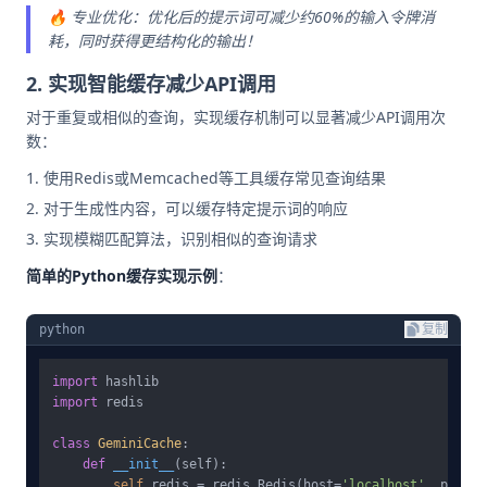
🔥 专业优化：优化后的提示词可减少约60%的输入令牌消
耗，同时获得更结构化的输出！
2. 实现智能缓存减少API调用
对于重复或相似的查询，实现缓存机制可以显著减少API调用次
数：
使用Redis或Memcached等工具缓存常见查询结果
对于生成性内容，可以缓存特定提示词的响应
实现模糊匹配算法，识别相似的查询请求
简单的Python缓存实现示例
：
python
复制
import
import
 redis

class
GeminiCache
:

def
__init__
(
self
):

self
.redis = redis.Redis(host=
'localhost'
, port=
6