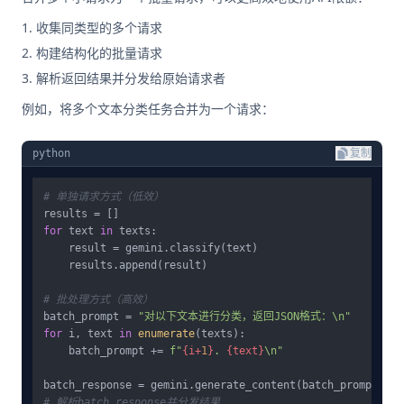
收集同类型的多个请求
构建结构化的批量请求
解析返回结果并分发给原始请求者
例如，将多个文本分类任务合并为一个请求：
python
复制
# 单独请求方式（低效）
for
 text 
in
 texts:

    result = gemini.classify(text)

    results.append(result)

# 批处理方式（高效）
batch_prompt = 
"对以下文本进行分类，返回JSON格式：\n"
for
 i, text 
in
enumerate
(texts):

    batch_prompt += 
f"
{i+
1
}
. 
{text}
\n"
# 解析batch_response并分发结果