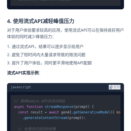
4. 使用流式API减轻峰值压力
对于用户体验要求较高的应用，使用流式API可以在保持良好用户
体验的同时减少峰值压力：
通过流式API，结果可以逐步显示给用户
避免了短时间内大量请求导致的限流问题
提升了用户体验，同时更平滑地使用API配额
流式API实现示例
：
javascript
复制
// 使用Gemini API的流式响应
async
function
streamResponse
(
prompt
) {

const
 result = 
await
 genAI.
getGenerativeModel
({ 
model
: 
    .
generateContentStream
(prompt);

// 处理流式返回的结果