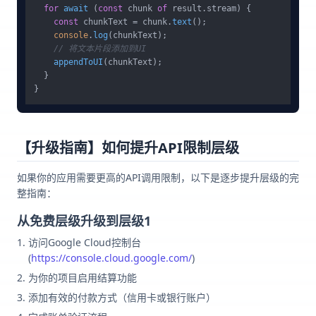
for
await
 (
const
 chunk 
of
 result.
stream
) {

const
 chunkText = chunk.
text
();

console
.
log
(chunkText);

// 将文本片段添加到UI
appendToUI
(chunkText);

  }

【升级指南】如何提升API限制层级
如果你的应用需要更高的API调用限制，以下是逐步提升层级的完
整指南：
从免费层级升级到层级1
访问Google Cloud控制台
(
https://console.cloud.google.com/
)
为你的项目启用结算功能
添加有效的付款方式（信用卡或银行账户）