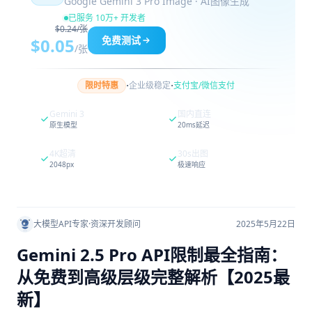
Google Gemini 3 Pro Image · AI图像生成
已服务 10万+ 开发者
$0.24/张
免费测试
$0.05
/张
·
·
限时特惠
企业级稳定
支付宝/微信支付
Gemini 3
国内直连
原生模型
20ms延迟
4K超清
30s出图
2048px
极速响应
大模型API专家
·
资深开发顾问
2025年5月22日
Gemini 2.5 Pro API限制最全指南：
从免费到高级层级完整解析【2025最
新】