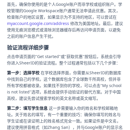
首先，确保你使用的是个人Google账户而非学校或组织账户。学
校管理的Google Workspace账户通常无法申请此优惠。其次，
检查账户的地区设置，如果显示为不支持的地区，可以尝试在
myaccount.google.com/address
修改为美国地址。最后，建议
使用无痕浏览模式或清除浏览器缓存后再访问申请页面，以避免
之前的账户信息产生干扰。
验证流程详细步骤
点击申请页面的"Get started"或"获取优惠"按钮后，系统会引导
你进入SheerID的验证流程。整个过程通常包括以下几个步骤：
第一步：选择学校
在学校选择界面，你需要从SheerID的数据库
中找到自己的学校。这个数据库包含了全球数千所高校，但并非
所有学校都被收录。如果找不到你的学校，可以点击"My school
is not listed"选项，系统会提供手动验证的替代方案。对于中国
高校，建议先尝试搜索学校的英文名称或英文缩写。
第二步：填写学生信息
这一步需要输入你的姓名和学校邮箱地
址。关于姓名的填写，有一个重要的技巧：确保你填写的姓名与
学生证或在读证明上的姓名格式完全一致。如果证件是中文名，
建议使用拼音格式（如Zhang San），并与Google账户的显示名