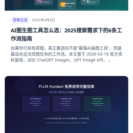
图像生成
2025年4月9日
AI图生图工具怎么选：2025搜索需求下的6条工
作流指南
如果你已经有原图，真正要选的不是“最强AI画图工具”，而是
最适合这次改图任务的工作流。本文基于 2026-03-18 官方资
料复核，对比 ChatGPT Images、GPT Image API、
Gemini、Midjourney、Adobe Firefly 与
Stability/ComfyUI 的图生图能力、成本与适用场景。