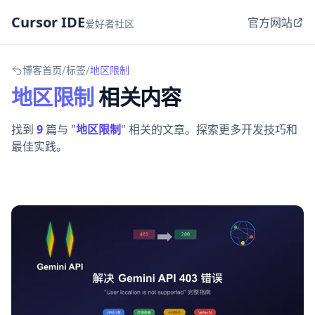
Cursor IDE
官方网站
爱好者社区
/
/
博客首页
标签
地区限制
地区限制
相关内容
找到
9
篇与 "
地区限制
" 相关的文章。探索更多开发技巧和
最佳实践。