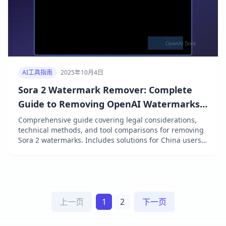
AI工具指南
2025年10月4日
Sora 2 Watermark Remover: Complete
Guide to Removing OpenAI Watermarks
(2025)
Comprehensive guide covering legal considerations,
technical methods, and tool comparisons for removing
Sora 2 watermarks. Includes solutions for China users
and quality analysis.
上一页
1
2
下一页