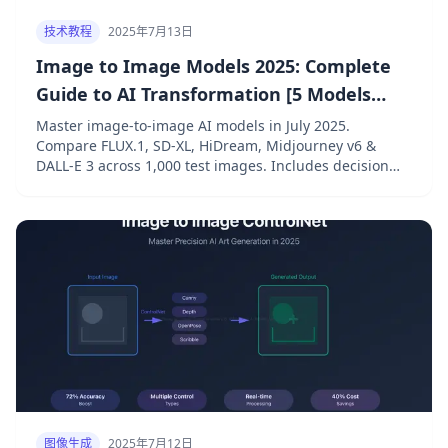
技术教程
2025年7月13日
Image to Image Models 2025: Complete
Guide to AI Transformation [5 Models
Benchmarked]
Master image-to-image AI models in July 2025.
Compare FLUX.1, SD-XL, HiDream, Midjourney v6 &
DALL-E 3 across 1,000 test images. Includes decision
matrix, cost calculator & laozhang.ai API integration
($0.008/img). Save 89% on costs with the right model
choice.
图像生成
2025年7月12日