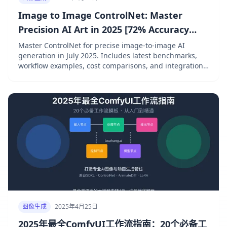
Image to Image ControlNet: Master
Precision AI Art in 2025 [72% Accuracy
Boost]
Master ControlNet for precise image-to-image AI
generation in July 2025. Includes latest benchmarks,
workflow examples, cost comparisons, and integration
with laozhang.ai for 40% savings. Learn Canny, Depth,
OpenPose controls.
图像生成
2025年4月25日
2025年最全ComfyUI工作流指南：20个必备工