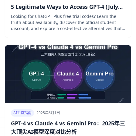
5 Legitimate Ways to Access GPT-4 (July
2025)
Looking for ChatGPT Plus free trial codes? Learn the
truth about availability, discover the official student
discount, and explore 5 cost-effective alternatives that
can save you up to 90% on AI usage.
AI工具指南
2025年6月1日
GPT-4 vs Claude 4 vs Gemini Pro：2025年三
大顶尖AI模型深度对比分析