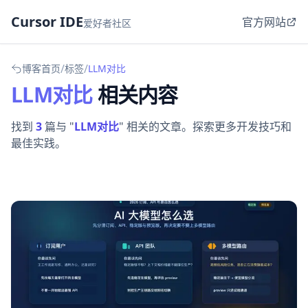
Cursor IDE
官方网站
爱好者社区
/
/
博客首页
标签
LLM对比
LLM对比
相关内容
找到
3
篇与 "
LLM对比
" 相关的文章。探索更多开发技巧和
最佳实践。