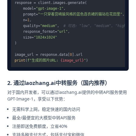
response = client.images.generate(

    model=
"gpt-image-1"
,

    prompt=
"一只穿着宫崎骏风格的蓝色连衣裙的猫站在花田里"
,

    n=
1
,

    quality=
"medium"
,  
# 可选: "low", "medium", "high"
    response_format=
"url"
,

    size=
"1024x1024"
)

image_url = response.data[
0
print
(
f"生成的图片URL: 
{image_url}
"
2. 通过laozhang.ai中转服务（国内推荐）
对于国内开发者，可以通过laozhang.ai提供的中转API服务使用
GPT-Image-1，享受以下优势：
无需科学上网，稳定快速的国内访问
最全/最便宜的大模型中转API服务
注册即送免费额度，立省40%
支持多种支付方式，包括支付宝和微信