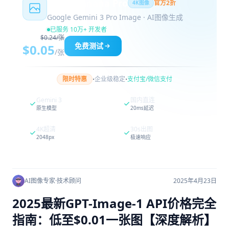
Nano Banana Pro
官方2折
4K图像
Google Gemini 3 Pro Image · AI图像生成
已服务 10万+ 开发者
$0.24/张
免费测试
$0.05
/张
·
·
限时特惠
企业级稳定
支付宝/微信支付
Gemini 3
国内直连
原生模型
20ms延迟
4K超清
30s出图
2048px
极速响应
AI图像专家
·
技术顾问
2025年4月23日
2025最新GPT-Image-1 API价格完全
指南：低至$0.01一张图【深度解析】