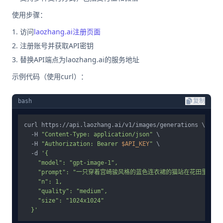
使用步骤：
访问
laozhang.ai注册页面
注册账号并获取API密钥
替换API端点为laozhang.ai的服务地址
示例代码（使用curl）：
bash
复制
curl https://api.laozhang.ai/v1/images/generations \

  -H 
"Content-Type: application/json"
 \

  -H 
"Authorization: Bearer 
$API_KEY
"
 \

  -d 
'{

    "model": "gpt-image-1",

    "prompt": "一只穿着宫崎骏风格的蓝色连衣裙的猫站在花田里",

    "n": 1,

    "quality": "medium",

    "size": "1024x1024"

  }'