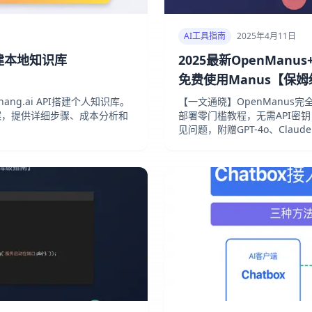
AI工具指南
2025年4月11日
o搭建本地知识库
2025最新OpenMan
免费使用Manus【保
Zhang.ai API搭建个人知识库。
【一文通晓】OpenManus完
案，提供详细步骤、成本分析和
部署零门槛教程，无需API密
见问题，附赠GPT-4o、Claud